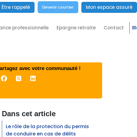
Être rappelé
Mon espace assuré
Devenir courtier
ance professionnelle
Epargne retraite
Contact
B
artagez avec votre communauté !
Dans cet article
Le rôle de la protection du permis
de conduire en cas de délits