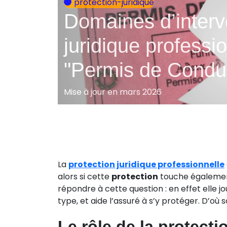
protection-juridique
Domaines d’interve
juridique professio
"Permis de Condu
Mise à jour en mars 2026
La
protection juridique professionnelle
alors si cette
protection
touche également
répondre à cette question : en effet elle 
type, et aide l’assuré à s’y protéger. D’où
Le rôle de la protect