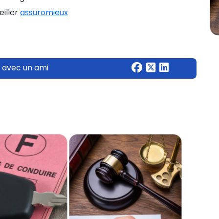
eiller
a
ssuromieux
 avec un ami